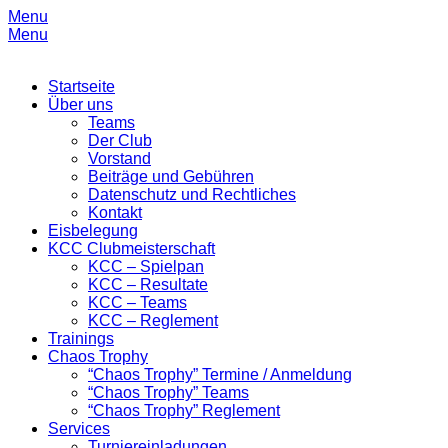
Menu
Menu
Primary
Skip
Startseite
to
Über uns
Menu
content
Teams
Der Club
Vorstand
Beiträge und Gebühren
Datenschutz und Rechtliches
Kontakt
Eisbelegung
KCC Clubmeisterschaft
KCC – Spielpan
KCC – Resultate
KCC – Teams
KCC – Reglement
Trainings
Chaos Trophy
“Chaos Trophy” Termine / Anmeldung
“Chaos Trophy” Teams
“Chaos Trophy” Reglement
Services
Turniereinladungen