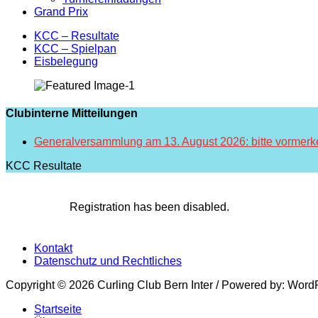
Grand Prix
Secondary
Skip
KCC – Resultate
to
KCC – Spielpan
Menu
content
Eisbelegung
Clubinterne Mitteilungen
Generalversammlung am 13. August 2026: bitte vormerk
KCC Resultate
Registration has been disabled.
Footer
Skip
Kontakt
to
Datenschutz und Rechtliches
Menu
content
Copyright © 2026 Curling Club Bern Inter / Powered by: Wor
Scroll
Startseite
Up